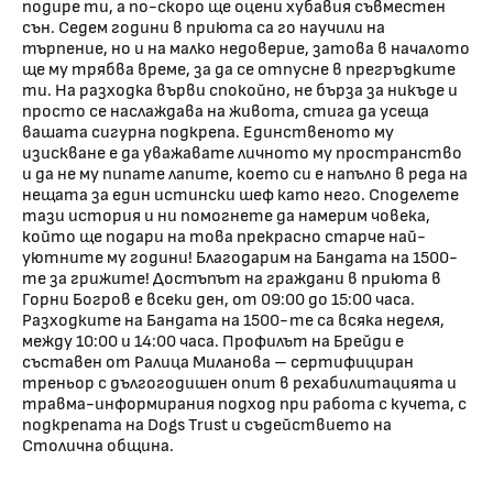
подире ти, а по-скоро ще оцени хубавия съвместен
сън. Седем години в приюта са го научили на
търпение, но и на малко недоверие, затова в началото
ще му трябва време, за да се отпусне в прегръдките
ти. На разходка върви спокойно, не бърза за никъде и
просто се наслаждава на живота, стига да усеща
вашата сигурна подкрепа. Единственото му
изискване е да уважавате личното му пространство
и да не му пипате лапите, което си е напълно в реда на
нещата за един истински шеф като него. Споделете
тази история и ни помогнете да намерим човека,
който ще подари на това прекрасно старче най-
уютните му години! Благодарим на Бандата на 1500-
те за грижите! Достъпът на граждани в приюта в
Горни Богров е всеки ден, от 09:00 до 15:00 часа.
Разходките на Бандата на 1500-те са всяка неделя,
между 10:00 и 14:00 часа. Профилът на Брейди е
съставен от Ралица Миланова – сертифициран
треньор с дългогодишен опит в рехабилитацията и
травма-информирания подход при работа с кучета, с
подкрепата на Dogs Trust и съдействието на
Столична община.