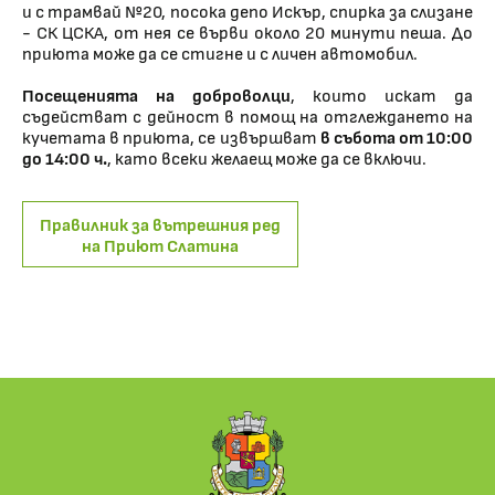
и с трамвай №20, посока депо Искър, спирка за слизане
- СК ЦСКА, от нея се върви около 20 минути пеша. До
приюта може да се стигне и с личен автомобил.
Посещенията на доброволци
, които искат да
съдействат с дейност в помощ на отглеждането на
кучетата в приюта, се извършват
в събота от 10:00
до 14:00 ч.
, като всеки желаещ може да се включи.
Правилник за вътрешния ред
на Приют Слатина