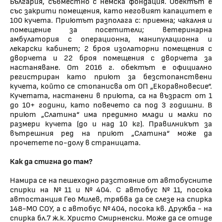
България, съвместно с немска фондация. Обектът е
със закрити помещения, като неговият капацитет е
100 кучета. Приютът разполага с: приемна; чакалня и
помещение за посетители; ветеринарна
амбулатория с операционна, манипулационна и
лекарски кабинет; 2 броя изолаторни помещения с
дворчета и 22 броя помещения с дворчета за
настаняване. От 2016 г. обектът е официално
регистриран като приют за безстопанствени
кучета, който се стопанисва от ОП „Екоравновесие“.
Кучетата, настанени в приюта, са на възраст от 1
до 10+ години, като повечето са под 3 годишни. В
приют „Слатина“ има предимно млади и малки по
размери кучета (до и над 10 кг). Правилникът за
вътрешния ред на приют „Слатина“ може да
прочетете по-долу в страницата.
Как да стигна до там?
Намира се на пешеходно разстояние от автобусните
спирки на №11 и №404. С автобус №11, посока
автостанция Гео Милев, трябва да се слезе на спирка
148-МО СОУ, а с автобус №404, посока кв. Дружба - на
спирка бл.7 ж.к. Христо Смирненски. Може да се отиде