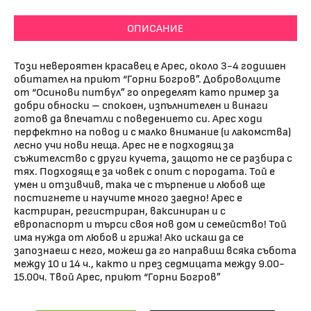
ОПИСАНИЕ
Този невероятен красавец е Арес, около 3-4 годишен
обитател на приют “Горни Богров”. Доброволците
от “Осинови питбул” го определят като пример за
добри обноски – спокоен, изпълнителен и винаги
готов да впечатли с поведението си. Арес ходи
перфектно на повод и с малко внимание (и лакомства)
лесно учи нови неща. Арес не е подходящ за
съжителство с други кучета, защото не се разбира с
тях. Подходящ е за човек с опит с породата. Той е
умен и отзивчив, така че с търпение и любов ще
постигнете и научите много заедно! Арес е
кастриран, регистриран, ваксиниран и с
европаспорт и търси своя нов дом и семейство! Той
има нужда от любов и грижа! Ако искаш да се
запознаеш с него, можеш да го направиш всяка събота
между 10 и 14 ч., както и през седмицата между 9.00-
15.00ч. Твой Арес, приют “Горни Богров”